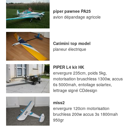
piper pawnee PA25
avion dépandage agricole
Catimini top model
planeur électrique
PIPER L4 kit HK
envergure 235cm, poids 5kg,
motorisation bruschless 1300w, accus
6s 5000mah, entoilage solartex,
lettrage signé CDdesign
miss2
envergure 120cm motorisation
bruchless 200w accus 3s 1800mah
950gr